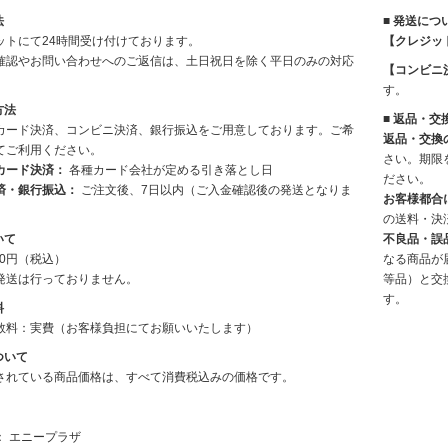
法
■ 発送につ
ットにて24時間受け付けております。
【クレジッ
確認やお問い合わせへのご返信は、土日祝日を除く平日のみの対応
【コンビニ
。
す。
方法
■ 返品・交
カード決済、コンビニ決済、銀行振込をご用意しております。ご希
返品・交換
てご利用ください。
さい。期限
カード決済：
各種カード会社が定める引き落とし日
ださい。
済・銀行振込：
ご注文後、7日以内（ご入金確認後の発送となりま
お客様都合
の送料・決
いて
不良品・誤
80円（税込）
なる商品が
発送は行っておりません。
等品）と交
す。
料
数料：実費（お客様負担にてお願いいたします）
ついて
されている商品価格は、すべて消費税込みの価格です。
： エニープラザ