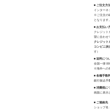
■ ご注文方
インターネ
※ご注文の
となります
■ お支払い
クレジット
望に合わせ
クレジット
コンビニ決
す）
■ 送料につ
全国一律 8
※海外への
■
各種手数
銀行振込手
■
消費税に
画面に表示
■ ご連絡先
ショップ名