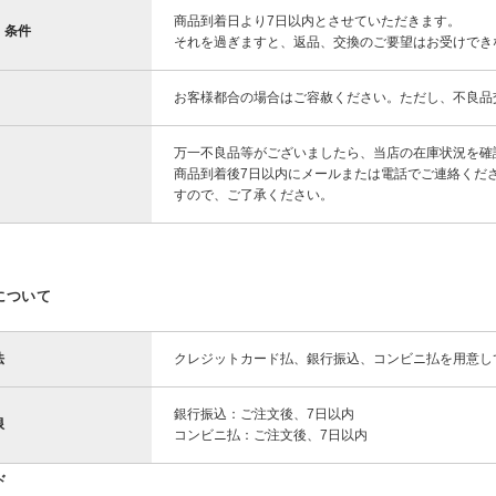
商品到着日より7日以内とさせていただきます。
・条件
それを過ぎますと、返品、交換のご要望はお受けでき
お客様都合の場合はご容赦ください。ただし、不良品
万一不良品等がございましたら、当店の在庫状況を確
商品到着後7日以内にメールまたは電話でご連絡くだ
すので、ご了承ください。
について
法
クレジットカード払、銀行振込、コンビニ払を用意し
銀行振込：ご注文後、7日以内
限
コンビニ払：ご注文後、7日以内
ド