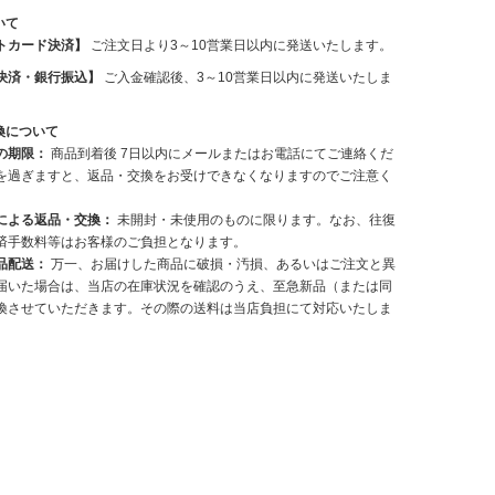
いて
トカード決済】
ご注文日より3～10営業日以内に発送いたします。
決済・銀行振込】
ご入金確認後、3～10営業日以内に発送いたしま
換について
の期限：
商品到着後 7日以内にメールまたはお電話にてご連絡くだ
を過ぎますと、返品・交換をお受けできなくなりますのでご注意く
による返品・交換：
未開封・未使用のものに限ります。なお、往復
済手数料等はお客様のご負担となります。
品配送：
万一、お届けした商品に破損・汚損、あるいはご注文と異
届いた場合は、当店の在庫状況を確認のうえ、至急新品（または同
換させていただきます。その際の送料は当店負担にて対応いたしま