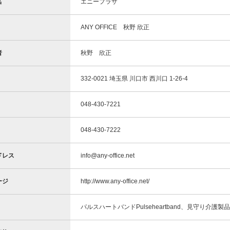
名
エニープラザ
ANY OFFICE 秋野 欣正
者
秋野 欣正
332-0021 埼玉県 川口市 西川口 1-26-4
048-430-7221
048-430-7222
ドレス
info@any-office.net
ージ
http://www.any-office.net/
パルスハートバンドPulseheartband、見守り介護