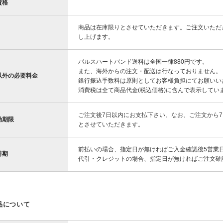
資格
商品は在庫限りとさせていただきます。ご注文いただ
し上げます。
パルスハートバンド送料は全国一律880円です。
また、海外からの注文・配送は行なっておりません。
以外の必要料金
銀行振込手数料は原則としてお客様負担にてお願いい
消費税は全て商品代金(税込価格)に含んで表示してい
ご注文後7日以内にお支払下さい。なお、ご注文から
効期限
とさせていただきます。
前払いの場合、指定日が無ければご入金確認後5営業
時期
代引・クレジットの場合、指定日が無ければご注文確
品について